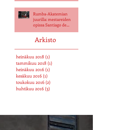
Rumba-Akatemian
juurilla: mestareiden
opissa Santiago de
Cubassa
Arkisto
heinäkuu 2018
(1)
1 päivitys
tammikuu 2018
(1)
1 päivitys
heinäkuu 2016
(1)
1 päivitys
kesäkuu 2016
(1)
1 päivitys
toukokuu 2016
(2)
2 päivitystä
huhtikuu 2016
(3)
3 päivitystä