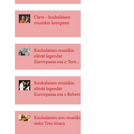
Clave – kuubalaisen
musiikin kompassi
Kuubalaisen musiikin
elävät legendat
Euroopassa osa 2: Tero
Toivanen
Kuubalaisen musiikin
elävät legendat
Euroopassa osa 1: Roberto
"Mamey" Evangelisti
Kuubalaisen son-musiikin
sielu: Tres-kitara