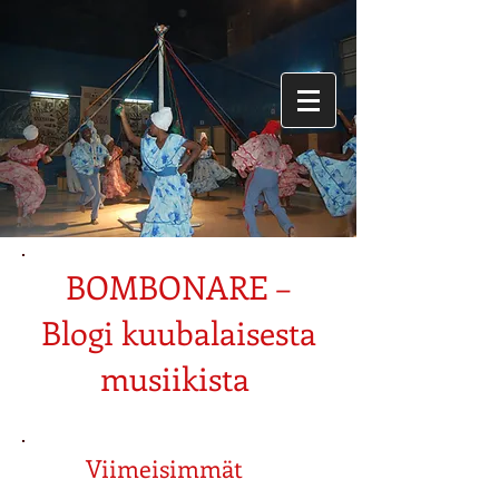
BOMBONARE –
Blogi kuubalaisesta
musiikista
Viimeisimmät