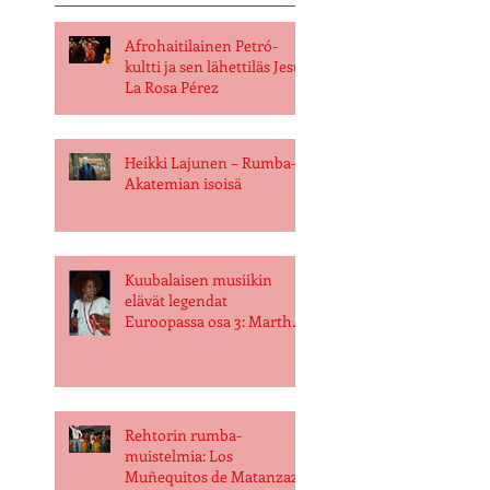
Afrohaitilainen Petró-
kultti ja sen lähettiläs Jesús
La Rosa Pérez
Heikki Lajunen – Rumba-
Akatemian isoisä
Kuubalaisen musiikin
elävät legendat
Euroopassa osa 3: Martha
Galarraga
Rehtorin rumba-
muistelmia: Los
Muñequitos de Matanzaz