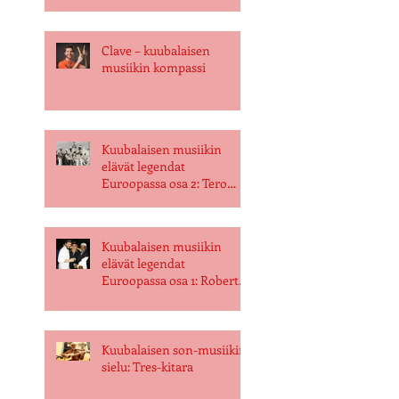
Clave – kuubalaisen
musiikin kompassi
Kuubalaisen musiikin
elävät legendat
Euroopassa osa 2: Tero
Toivanen
Kuubalaisen musiikin
elävät legendat
Euroopassa osa 1: Roberto
"Mamey" Evangelisti
Kuubalaisen son-musiikin
sielu: Tres-kitara