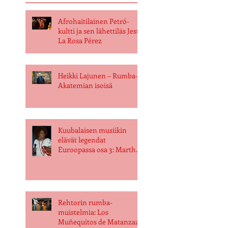
Afrohaitilainen Petró-
kultti ja sen lähettiläs Jesús
La Rosa Pérez
Heikki Lajunen – Rumba-
Akatemian isoisä
Kuubalaisen musiikin
elävät legendat
Euroopassa osa 3: Martha
Galarraga
Rehtorin rumba-
muistelmia: Los
Muñequitos de Matanzaz