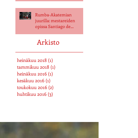
Rumba-Akatemian
juurilla: mestareiden
opissa Santiago de
Cubassa
Arkisto
heinäkuu 2018
(1)
1 päivitys
tammikuu 2018
(1)
1 päivitys
heinäkuu 2016
(1)
1 päivitys
kesäkuu 2016
(1)
1 päivitys
toukokuu 2016
(2)
2 päivitystä
huhtikuu 2016
(3)
3 päivitystä