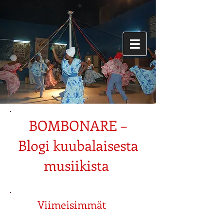
BOMBONARE –
Blogi kuubalaisesta
musiikista
Viimeisimmät