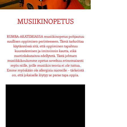
MUSIIKINOPETUS
RUMBA-AKATEMIASSA musiikinopetus pohjautuu
suullisen oppimisen perinteeseen. Tämä tarkoittaa
käytännössä sitä, että oppiminen
tapahtuu
kuuntelemisen ja imitoinnin kautta, eikä
nuotinlukutaitoa edellytetä. Tästä johtuen
musiikkikoulumme opetus soveltuu erinomaisesti
myös niille, joille musiikin teoria ei ole tuttua.
Emme myöskään ole allergisia nuoteille –
tärkeintä
on, että jokaiselle
löytyy se paras tapa oppia.