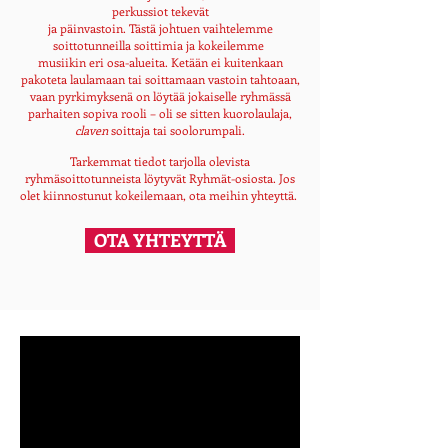
perkussiot tekevät
ja
päinvastoin.
Tästä
johtuen
vaihtelemme
soitto
tunneilla
soittimia ja kokeilemme
musiikin
eri osa-alueita. Ketään ei kuitenkaan
pakoteta laulamaan tai soittamaan vastoin tahtoaan,
vaan pyrkimyksenä on löytää jokaiselle ryhmässä
parhaiten sopiva rooli – oli se sitten kuorolaulaja,
claven
soittaja tai soolorumpali.
Tarkemmat tiedot tarjolla olevista
ryhmäsoittotunneista löytyvät
Ryhmät
-osiosta. Jos
olet kiinnostunut kokeilemaan, ota meihin yhteyttä.
OTA YHTEYTTÄ