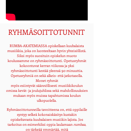
RYHMÄSOITTOTUNNIT
RUMBA-AKATEMIASSA opiskellaan kuubalaista
musiikkia, joka on luonteeltaan hyvin yhteisöllistä.
Siksi myös suosituin opiskelun
muoto
koulussamme on ryhmäsoittotunti. Opetusryhmät
kokoontuvat kerran viikossa ja yksi
ryhmäsoittotunti kestää yleensä 90 minuuttia.
Opetusr
yhmiä on sekä alkeis- että jatkotasolla.
Monet
ryhmät
myös esiintyvät säännöllisesti musiikkikoulun
omissa kevät- ja joulujuhlissa sekä mahdollisuuksien
mukaan myös muissa
tapahtumissa koulun
ulkopuolella.
Ryhmäsoittotunneilla tavoitteena on, että oppilaille
syntyy selkeä kokonaiskäsitys kustakin
opiskeltavasta kuubalaisen
musiikin lajista. Jos
tarkoitus on e
simerkiksi oppia laulamaan
rumbaa
,
on tärkeää ymmärtää, mitä