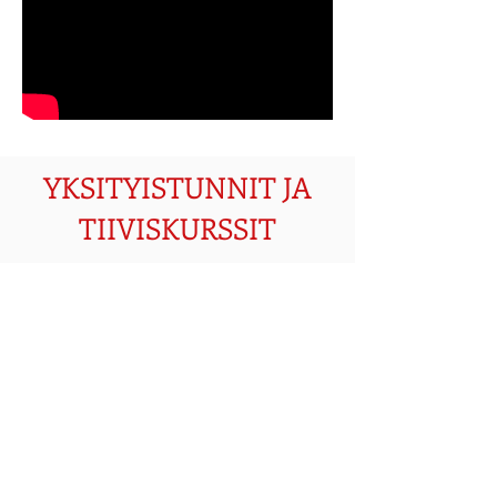
YKSITYISTUNNIT JA
TIIVISKURSSIT
YKSITYISTUNNIT (60 min. tai sopimuksen
mukaan) ovat varmasti monelle se tutuin musiikin
opiskelun muoto.
Yksäreillä
oppilas saa itselleen opettajan koko
huomion, mikä on erityisen tärkeää, jos
esimerkiksi
halutaan
syventyä johonkin tiettyyn musiikin osa-alueeseen
(laulu- tai soittotekniikka, improvisointitaidot) tai
silloin, kun valmistellaan kappaletta esityskuntoon.
Yksityistunnit voivat soveltua parhaiten myös
joustavampaa
aikataulua tarvitseville.