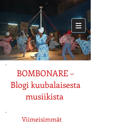
BOMBONARE –
Blogi kuubalaisesta
musiikista
Viimeisimmät