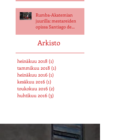
Rumba-Akatemian
juurilla: mestareiden
opissa Santiago de
Cubassa
Arkisto
heinäkuu 2018
(1)
1 päivitys
tammikuu 2018
(1)
1 päivitys
heinäkuu 2016
(1)
1 päivitys
kesäkuu 2016
(1)
1 päivitys
toukokuu 2016
(2)
2 päivitystä
huhtikuu 2016
(3)
3 päivitystä