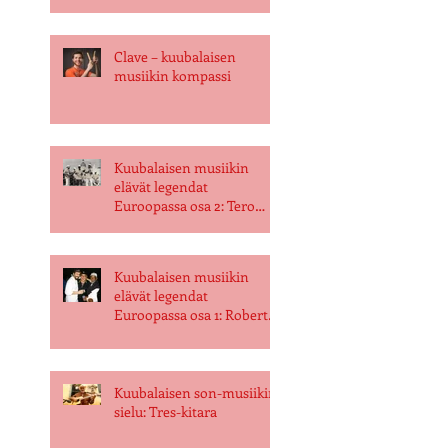
Clave – kuubalaisen
musiikin kompassi
Kuubalaisen musiikin
elävät legendat
Euroopassa osa 2: Tero
Toivanen
Kuubalaisen musiikin
elävät legendat
Euroopassa osa 1: Roberto
"Mamey" Evangelisti
Kuubalaisen son-musiikin
sielu: Tres-kitara