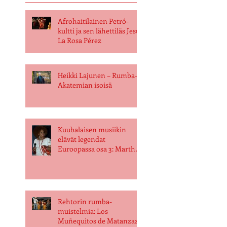
Afrohaitilainen Petró-
kultti ja sen lähettiläs Jesús
La Rosa Pérez
Heikki Lajunen – Rumba-
Akatemian isoisä
Kuubalaisen musiikin
elävät legendat
Euroopassa osa 3: Martha
Galarraga
Rehtorin rumba-
muistelmia: Los
Muñequitos de Matanzaz