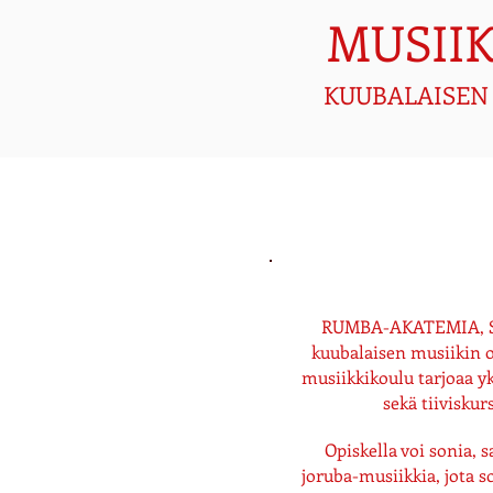
MUSII
KUUBALAISEN 
RUMBA-AKATEMIA, Su
kuubalaisen musiikin 
musiikkikoulu t
arjoaa
yk
sekä tiiviskurs
Opiskella voi sonia, 
joruba-musiikkia, jota s