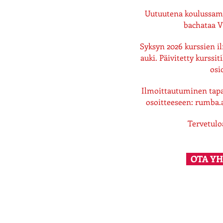
Uutuutena koulussam
bachataa V
Syksyn 2026 kurssien 
auki. Päivitetty kurss
osi
Ilmoittautuminen tapah
osoitteeseen:
rumba.
Tervetul
OTA Y