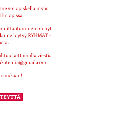
me voi opiskella myös
ilin opissa.
ilmoittautuminen on nyt
itilanne löytyy RYHMÄT -
osta.
tuu laittamalla viestiä
akatemia@gmail.com
oa mukaan!
HTEYTTÄ