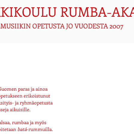
KKIKOULU RUMBA-AK
MUSIIKIN OPETUSTA JO VUODESTA 2007
omen paras ja ainoa
opetukseen erikoistunut
sityis- ja ryhmäopetusta
seja aikuisille.
salsaa, rumbaa ja myös
oitetaan
batá
-rummuilla.